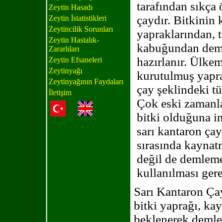
tarafından sıkça ö
Zeytin Hasadı
çaydır. Bitkinin
Zeytin İstatistikleri
Zeytincilik Sorunları
yapraklarından,
Zeytin Hastalık-
kabuğundan dem
Zararlıları
hazırlanır. Ülke
Zeytin Efsaneleri
Zeytinyağı
kurutulmuş yapra
Zeytinyağının Faydaları
çay şeklindeki t
İletişim
Çok eski zamanlar
bitki olduğuna in
sarı kantaron çay
sırasında kayna
değil de demlem
kullanılması gerek
Sarı Kantaron Ça
bitki yaprağı, kay
beklenerek demle