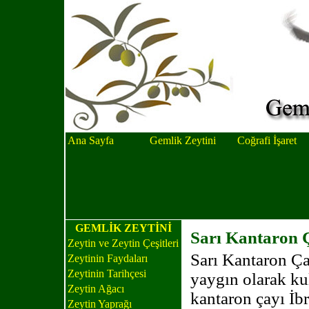
Ana Sayfa
Gemlik Zeytini
Coğrafi İşaret
GEMLİK ZEYTİNİ
Sarı Kantaron Ç
Zeytin ve Zeytin Çeşitleri
Sarı Kantaron Ça
Zeytinin Faydaları
Zeytinin Tarihçesi
yaygın olarak kul
Zeytin Ağacı
kantaron çayı İb
Zeytin Yaprağı